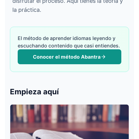
disfrutar el proceso. Aquí tienes la teoría y
la práctica.
تسجيل الدخول
El método de aprender idiomas leyendo y
escuchando contenido que casi entiendes.
ابدأ مجانًا
Conocer el método Abantra
English
Español
Français
Deutsch
Italiano
Português
Empieza aquí