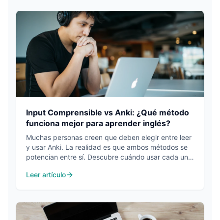
Input Comprensible vs Anki: ¿Qué método
funciona mejor para aprender inglés?
Muchas personas creen que deben elegir entre leer
y usar Anki. La realidad es que ambos métodos se
potencian entre sí. Descubre cuándo usar cada uno
y cómo combinarlos para aprender mucho más
Leer artículo
rápido.