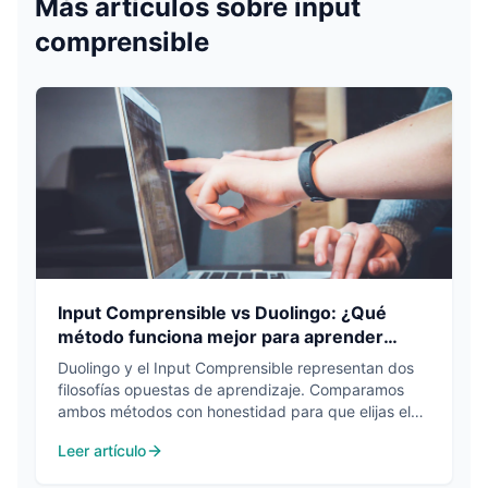
Más artículos sobre
input
comprensible
Input Comprensible vs Duolingo: ¿Qué
método funciona mejor para aprender
inglés?
Duolingo y el Input Comprensible representan dos
filosofías opuestas de aprendizaje. Comparamos
ambos métodos con honestidad para que elijas el
enfoque correcto según tu nivel y objetivos.
Leer artículo