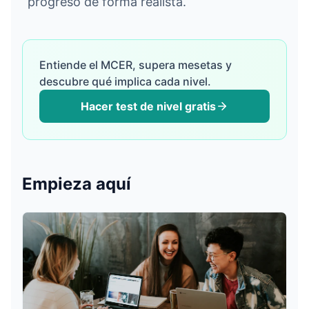
progreso de forma realista.
Entiende el MCER, supera mesetas y
تسجيل الدخول
descubre qué implica cada nivel.
Hacer test de nivel gratis
ابدأ مجانًا
English
Español
Français
Deutsch
Italiano
Português
Empieza aquí