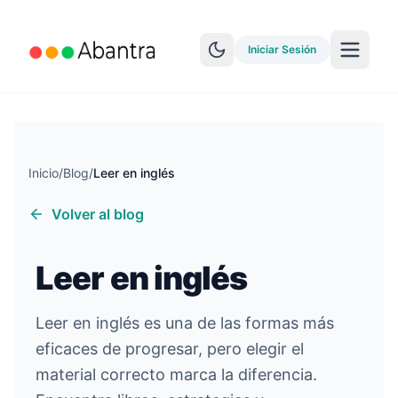
Iniciar Sesión
Inicio
/
Blog
/
Leer en inglés
Volver al blog
MÁS CARACTERÍSTICAS
Lector EPUB
Leer en inglés
YouTube Learning
Sincronización Anki
Leer en inglés es una de las formas más
eficaces de progresar, pero elegir el
Explorar historias
material correcto marca la diferencia.
Test de Nivel