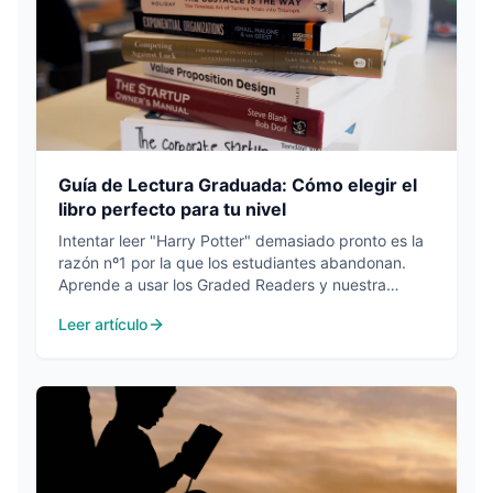
Guía de Lectura Graduada: Cómo elegir el
libro perfecto para tu nivel
Intentar leer "Harry Potter" demasiado pronto es la
razón nº1 por la que los estudiantes abandonan.
Aprende a usar los Graded Readers y nuestra
tecnología de análisis para encontrar tu "zona de
Leer artículo
Ricitos de Oro".