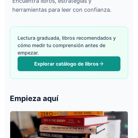
Encuentra libros, estrategias y
herramientas para leer con confianza.
Iniciar Sesión
Lectura graduada, libros recomendados y
cómo medir tu comprensión antes de
Empezar Gratis
empezar.
Explorar catálogo de libros
English
Español
Français
Deutsch
Italiano
Português
Empieza aquí