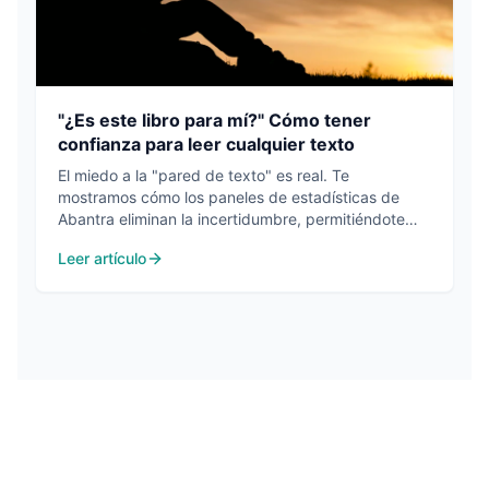
"¿Es este libro para mí?" Cómo tener
confianza para leer cualquier texto
El miedo a la "pared de texto" es real. Te
mostramos cómo los paneles de estadísticas de
Abantra eliminan la incertidumbre, permitiéndote
saber tu porcentaje de comprensión de un libro
Leer artículo
ANTES de empezar a leer.