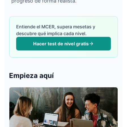
progreso de forma realista.
Entiende el MCER, supera mesetas y
Iniciar Sesión
descubre qué implica cada nivel.
Hacer test de nivel gratis
Empezar Gratis
English
Español
Français
Deutsch
Italiano
Português
Empieza aquí