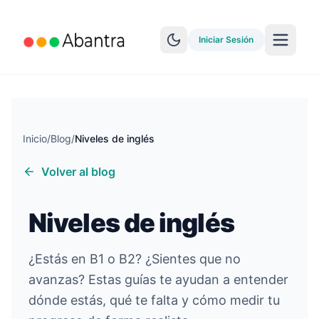
Iniciar Sesión
Inicio
/
Blog
/
Niveles de inglés
Volver al blog
MÁS CARACTERÍSTICAS
Lector EPUB
Niveles de inglés
YouTube Learning
Sincronización Anki
¿Estás en B1 o B2? ¿Sientes que no
avanzas? Estas guías te ayudan a entender
Explorar historias
dónde estás, qué te falta y cómo medir tu
Test de Nivel