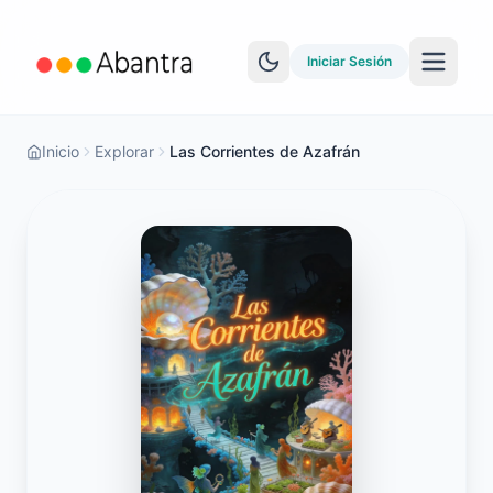
Iniciar Sesión
Inicio
Explorar
Las Corrientes de Azafrán
MÁS CARACTERÍSTICAS
Lector EPUB
YouTube Learning
Sincronización Anki
Explorar historias
Test de Nivel