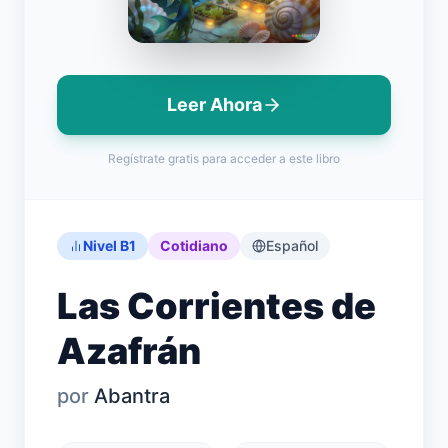
Leer Ahora
Iniciar Sesión
Regístrate gratis para acceder a este libro
Empezar Gratis
English
Español
Français
Deutsch
Italiano
Português
Nivel B1
Cotidiano
Español
Las Corrientes de
Azafrán
por
Abantra