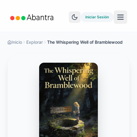
Iniciar Sesión
Inicio
Explorar
The Whispering Well of Bramblewood
MÁS CARACTERÍSTICAS
Lector EPUB
YouTube Learning
Sincronización Anki
Explorar historias
Test de Nivel