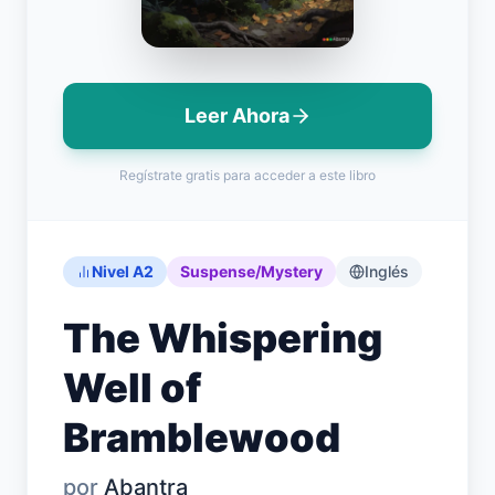
Leer Ahora
Iniciar Sesión
Regístrate gratis para acceder a este libro
Empezar Gratis
English
Español
Français
Deutsch
Italiano
Português
Nivel A2
Suspense/Mystery
Inglés
The Whispering
Well of
Bramblewood
por
Abantra