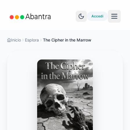
Accedi
Inicio
Esplora
The Cipher in the Marrow
ALTRE FUNZIONALITÀ
Lettore EPUB
Apprendimento YouTube
Sincronizzazione Anki
Esplora le storie
Test di livello