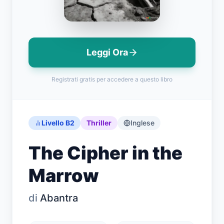
Leggi Ora
Accedi
Registrati gratis per accedere a questo libro
Inizia gratis
English
Español
Français
Deutsch
Italiano
Português
Livello B2
Thriller
Inglese
The Cipher in the
Marrow
di
Abantra