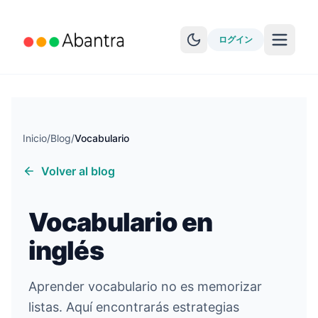
ログイン
Inicio
/
Blog
/
Vocabulario
Volver al blog
その他の機能
EPUBリーダー
Vocabulario en
YouTube学習
inglés
Anki同期
物語を見る
Aprender vocabulario no es memorizar
listas. Aquí encontrarás estrategias
レベルテスト