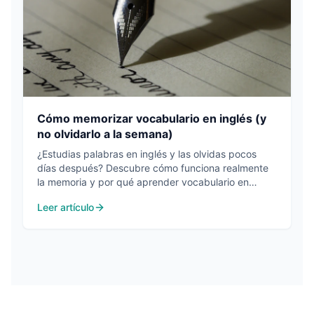
Cómo memorizar vocabulario en inglés (y
no olvidarlo a la semana)
¿Estudias palabras en inglés y las olvidas pocos
días después? Descubre cómo funciona realmente
la memoria y por qué aprender vocabulario en
contexto es mucho más eficaz que memorizar
Leer artículo
listas.