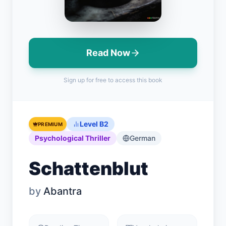
Read Now
ログイン
Sign up for free to access this book
無料で始める
English
Español
Français
Deutsch
Italiano
Português
Level B2
PREMIUM
Psychological Thriller
German
Schattenblut
by
Abantra