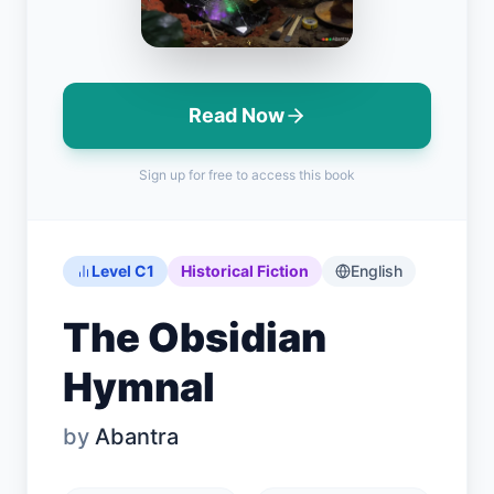
Read Now
ログイン
Sign up for free to access this book
無料で始める
English
Español
Français
Deutsch
Italiano
Português
Level C1
Historical Fiction
English
The Obsidian
Hymnal
by
Abantra