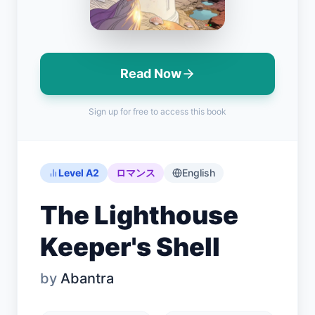
Read Now
ログイン
Sign up for free to access this book
無料で始める
English
Español
Français
Deutsch
Italiano
Português
Level A2
ロマンス
English
The Lighthouse
Keeper's Shell
by
Abantra