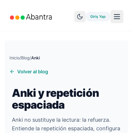
Giriş Yap
Inicio
/
Blog
/
Anki
Volver al blog
DAHA FAZLA ÖZELLIK
EPUB Okuyucu
Anki y repetición
YouTube Öğrenimi
espaciada
Anki Senkronizasyonu
Hikayeleri keşfet
Anki no sustituye la lectura: la refuerza.
Entiende la repetición espaciada, configura
Seviye Testi